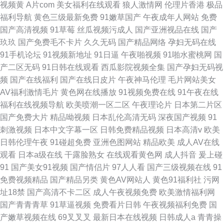
视频黄
A片com
美女福利在线观看
狼人激情网
伦理片香港
极品
福利导航
黄色三级最新免费
91嫩草国产
午夜成年人网站
免费
国产高清视频
91草莓
丝瓜视频污成人
国产亚洲视品在线
国产
玖玖
国产免费毛不卡片
久久无码
国产精品网络
孕妇无码在线
91手机论坛
91视频新地址
91日逼
午夜啪视频
91啪水蜜桃网
国
产二区无码
91日韩在线观看
西瓜影院视频全集
国产孕妇无码视
频
国产在线福利
国产在线日皮片
午夜神马伦理
毛片网站美女
AV福利激情毛片
黄色网在线播放
91视频免费在线
91午夜在线
福利在线视频导航
欧美喷潮一区二区
午夜理论片
日本第二片区
国产免费大片
精品呦视频
日本乱伦高清无码
深夜国产视频
91
刺激视频
日本中文字幕一区
日韩免费精品视频
日本高清v
欧美
日韩伦理午夜
91碰超免费
亚洲色图网站
精品欧美
成人AV在线
观看
日本a级在线
干露脸熟女
在线观看黄色网
成人抖音
爰上碰
91
国产美女91视频
国产情侣片
97人人看
国产三级视频在线
91
免费视频精品
国产精品另类
黄色AV网站人
黄色91福利社
污网
址18禁
国产高清不卡二区
成人午夜视频免费
欧美激情福利网
国产青青青草
91草逼视频
免费看片日韩
午夜视频福利免费
国
产嫩草视频在线
69叉叉叉
最新日本在线视频
日韩成人a
青青操