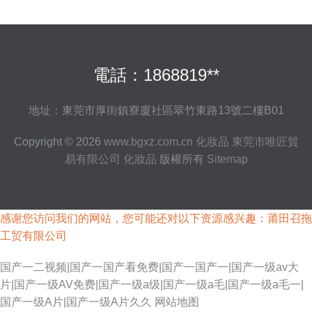
電話：1868819**
地址：東莞市厚街鎮寮廈社區翠竹東路13號二樓B01
Copyright © 2026
www.bgxz.com.cn
化妝品
東莞市唯匠貿
易有限公司
化妝品
版權所有
Sitemap
感谢您访问我们的网站，您可能还对以下资源感兴趣：莆田召拖
工贸有限公司
国产一二视频|国产一国产看免费|国产一国产一|国产一级av大
片|国产一级AV免费|国产一级a级|国产一级a毛|国产一级a毛一|
国产一级A片|国产一级A片久久
网站地图