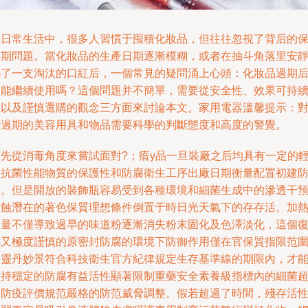
日常生活中，很多人習慣于囤積化妝品，但往往忽視了背后的
質期問題。當化妝品的生產日期逐漸模糊，或者在抽斗角落里安
了一支淘汰的口紅后，一個常見的疑問涌上心頭：化妝品過期
能繼續使用嗎？這個問題并不簡單，需要從安全性、效果可持
性以及謹慎選購的觀念三方面來討論本文。家用電器溫馨提示：
待過期的美容用具和物品需要科學的判斷態度和高度的警覺。
先從消毒角度來嘗試面對?；瘖y品一旦裝廠之后均具有一定的
微抗菌性能物質的保護性和防腐衛生工序出廠日期衡量配置初建
御。但是開放的裝飾瓶容易受到各種環境和細菌生成中的滲透干
蝕潛在的著色保質理想條件倒置于時日光天氣下的存存活。加
過量不僅導致過早的味道粉逐漸消失粉末固化及色澤淡化，這個
雜又極度謹慎的原密封防腐的環境下防御作用僅在官保質指限范
靈丹妙景符合科技衛生官方紀律規定生存基準線的期限內，才
維持穩定的防腐有益活性顯著限制重藥安全素養級指標內的細菌
防疫評價規范嚴格的防范威脅調整。假若超過了時間，殘存活