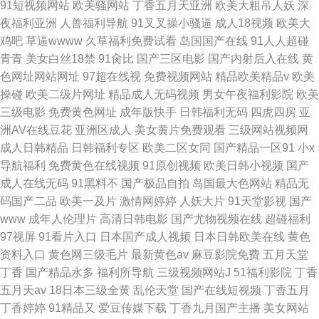
91短视频网站
欧美骚网站
丁香五月天亚洲
欧美大粗吊人妖
深
夜福利亚洲
人兽福利导航
91叉叉操小骚逼
成人18视频
欧美大
鸡吧
草逼wwww
久草福利免费试看
岛国国产在线
91人人超碰
青青
美女白丝18禁
91肏比
国产三区电影
国产内射后入在线
黄
色网址网站网址
97超在线视
免费视频网站
精品欧美精品v
欧美
操碰
欧美二级片网址
精品成人无码视频
男女午夜福利影院
欧美
三级电影
免费黄色网址
成年版快手
日韩福利无码
四虎四房
亚
洲AV在线豆花
亚洲区成人
美女黄片免费观看
三级网站视频网
成人日韩精品
日韩福利专区
欧美二区女同
国产精品一区91
小x
导航福利
免费黄色在线视频
91原创视频
欧美日韩小视频
国产
成人在线无码
91黑料不
国产极品自拍
岛国最大色网站
精品无
码国产二品
欧美一及片
激情网婷婷
人妖大片
91天堂影视
国产
www
成年人伦理片
高清日韩电影
国产尤物视频在线
超碰福利
97视屏
91看片入口
日本国产成人视频
日本日韩欧美在线
黄色
资料入口
黄色网三级毛片
最新黄色av
麻豆影院免费
五月天堂
丁香
国产精品水多
福利所导航
三级视频网站J
51福利影院
丁香
五月天av
18日本三级全黄
乱伦天堂
国产在线短视频
丁香五月
丁香婷婷
91精品又
爱豆传媒下载
丁香九月国产主播
美女网站