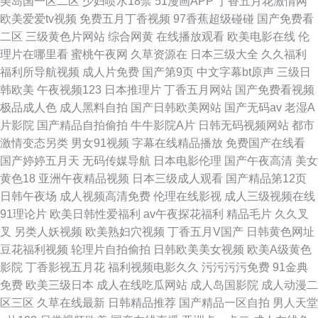
美岛国一区二区
少妇喷水18禁
51漫画APP
丁香五月花激情网
欧美爱爱tv视频
免费五月丁香视频
97香蕉超级碰碰
国产免费看
二区
三级黄色片网站
综合网黄
在线播放观看
欧美电影在线
伦
理片在哪里看
蜜桃午夜网
久草资源在
日本三级大全
久久福利
福利所导航视频
成人片免费
国产第9页
中文字幕bt原声
三级日
韩欧美
午夜视频123
日本推理片
丁香五月网站
国产免费看视频
极品成人色
成人黑料自拍
国产日韩欧美网站
国产无码av
老湿A
片影院
国产精品自拍偷拍
牛牛影院A片
日韩无码视频网站
都市
激情变态另类
男女91视频
字幕在线精品播放
免费国产在线看
国产婷婷五月天
无码传媒导航
日本电影伦理
国产午夜高清
美女
黄色18
亚洲午夜精品视频
日本三级成人观看
国产精品第12页
日韩午夜场
成人视频高清免费
伦理在线影视
成人三级视频在线
91理论片
欧美日韩性爱福利
av午夜探花福利
精品毛片
久久叉
叉
另类人妖视频
欧美熟妇穴视频
丁香五月V国产
日韩黄色网址
豆花福利视频
轮理片自拍偷拍
日韩欧美美女视频
欧美A级黄色
影院
丁香影视五月花
福利视频电影久久
污污污污免费
91金典
免费
欧美三级日本
成人在线吃瓜网站
成人岛国影院
成人动漫二
区三区
久草在线最新
日韩精品推荐
国产精品一区自拍
男人天堂