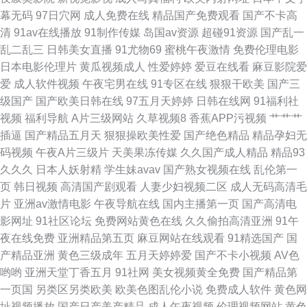
幕无码
97日穴网
成人免费在线
精品国产免费观看
国产不卡高
社区 黄色av五月天性爱 91黄色视频偷拍 免费国产一级αv片 色色甜甜啊啊网
清
91av在线播放
91制作传媒
岛国av资源
超碰91资源
国产乱一
乱二乱三
日韩美女直播
91尤物69
蜜桃午夜激情
免费伦理电影
91九色精品女同系列 色九九日本无码 www黑丝av 91国产丝袜老师 人人爽
日本电影伦理片
黄瓜视频成人
性爱婷婷
爱豆在线看
麻豆影院爱
爱
成人软件视频
午夜宅男在线
91专区在线
狠狠干欧美
国产三
人人妻69 91学生妹 微拍福利导航 久草手机福利视频 91国产下载 欧美日韩
级国产
国产欧美日韩在线
97五月天婷婷
日韩在线网
91福利社
视频
福利导航
A片三级网站
久草视频8
香蕉APP污视频
艹艹艹
国产成人综合 91网址在线 婷婷蜜桃久久伊人 韩国成人网址导航 欧美视频
插逼
国产精品五月天
狠狠操欧美性爱
国产绝色精品
精品孕妇无
码视频
午夜A片三级片
天美果冻传媒
久久国产成人精品
精品93
123 日韩另类三区 wwwav不卡电影 五月婷婷影院 大香蕉精超碰 亚洲国产欧
久久久
日本人妖射精
学生妹avav
国产熟女视频在线
乱伦第一
页
韩日视频
高清国产剧观看
人妻少妇视频二区
成人无码高清毛
美日韩 九九热久久精品 92恋足园 91夫妻交换论坛 国产一区二区人妻精 91
片
亚洲av激情电影
午夜导航在线
国内主播第一页
国产高清电
影网址
91社区论坛
免费网站黄色在线
久久偷拍高清亚洲
91午
艹嫂子视频播放 AV蜜桃久久 欧美洲精品久久 91精品国产孕妇 人人超碰69
夜在线免费
亚洲精品第五页
麻豆网站在线观看
91精选国产
国
产精品亚洲
黄色三级成年
五月天婷婷爱
国产不卡小视频
AV色
俺去也官网 国产精品一区二区三 亚洲日韩一二区 91玉足丝袜脚 久久肏屄视
哟哟
亚洲天堂丁香五月
91社网
美女视频黄全免费
国产精品第
一页国
另类区另类欧美
欧美色图乱伦小说
免费成人软件
黄色网
频呢 少妇91网站 91豆花成人视频 91在线产视频
址视频播放
国产日产美产精品
成人午夜视频
伦理视频网站
黄色