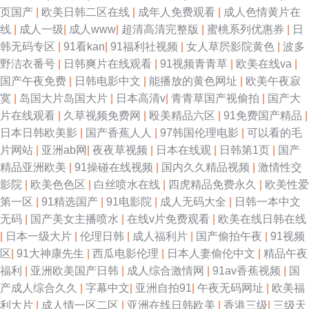
页国产
|
欧美日韩二区在线
|
成年人免费观看
|
成人色情黄片在
线
|
成人一级
|
成人www
|
超清高清完整版
|
蜜桃系列优惠券
|
日
韩无码专区
|
91看kan
|
91福利社视频
|
女人草屄影院黄色
|
波多
野洁衣番号
|
日韩爽片在线观看
|
91视频青青草
|
欧美在线va
|
国产午夜免费
|
日韩电影中文
|
能播放的黄色网址
|
欧美午夜寂
寞
|
岛国大片岛国大片
|
日本高清v
|
青青草国产视偷拍
|
国产大
片在线观看
|
久草视频免费网
|
殴美精品六区
|
91免费国产精品
|
日本日韩欧美影
|
国产香蕉人人
|
97韩国伦理电影
|
可以看的毛
片网站
|
亚洲ab网
|
夜夜草视频
|
日本在线观
|
日韩第1页
|
国产
精品亚洲欧美
|
91操碰在线视频
|
国内久久精品视频
|
激情性交
影院
|
欧美色色区
|
白丝喷水在线
|
四虎精品免费永久
|
欧美性爱
第一区
|
91精选国产
|
91电影院
|
成人无码大全
|
日韩一本中文
无码
|
国产美女主播喷水
|
在线v片免费观看
|
欧美在线日韩在线
|
日本一级大片
|
伦理日韩
|
成人福利片
|
国产偷拍午夜
|
91视频
区
|
91大神康先生
|
西瓜电影伦理
|
日本人妻偷伦中文
|
精品午夜
福利
|
亚洲欧美国产日韩
|
成人综合激情网
|
91av香蕉视频
|
国
产成人综合久久
|
字幕中文
|
亚洲自拍91
|
午夜无码网址
|
欧美福
利大片
|
成人情一区二区
|
亚洲在线日韩欧美
|
香港三级
|
三级天