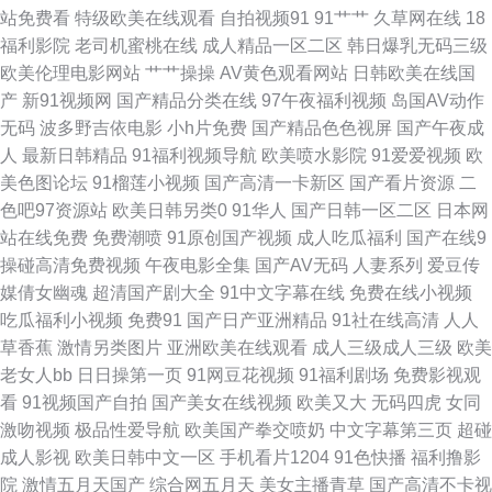
站免费看
特级欧美在线观看
自拍视频91
91艹艹
久草网在线
18
欧美日韩国产成人 国产精品久久自啪 熟妇人妻一区二区 男人的天堂东京道
福利影院
老司机蜜桃在线
成人精品一区二区
韩日爆乳无码三级
欧美伦理电影网站
艹艹操操
AV黄色观看网站
日韩欧美在线国
91VA片 豆花论坛 日韩精品在线导航 大香蕉在线官网 色综合社区 91人人 狠
产
新91视频网
国产精品分类在线
97午夜福利视频
岛国AV动作
无码
波多野吉依电影
小h片免费
国产精品色色视屏
国产午夜成
狠艹狠狠 俺来也听听婷 日韩三级网址导航 92福利在线 91大香蕉 国产精品久
人
最新日韩精品
91福利视频导航
欧美喷水影院
91爱爱视频
欧
美色图论坛
91榴莲小视频
国产高清一卡新区
国产看片资源
二
婷 三级全黄在线观看视频 91色小孩导航 99视频在线你懂得 亚洲主播国产
色吧97资源站
欧美日韩另类0
91华人
国产日韩一区二区
日本网
站在线免费
免费潮喷
91原创国产视频
成人吃瓜福利
国产在线9
91黑料官网 超碰人与兽超碰 91免费视频观看 手机免费福利视频91 国产精品
操碰高清免费视频
午夜电影全集
国产AV无码
人妻系列
爱豆传
媒倩女幽魂
超清国产剧大全
91中文字幕在线
免费在线小视频
在线性爱 亚洲一区二区三区婷婷 九一社区在线观看 超碰在线社区 99久久精
吃瓜福利小视频
免费91
国产日产亚洲精品
91社在线高清
人人
草香蕉
激情另类图片
亚洲欧美在线观看
成人三级成人三级
欧美
品 91国产福利视频导航 海角资源总站 伊人大久av 国产第一页在线观看 偷拍
老女人bb
日日操第一页
91网豆花视频
91福利剧场
免费影视观
看
91视频国产自拍
国产美女在线视频
欧美又大
无码四虎
女同
福利导航 91在线视 蜜桃网A片免费看 91在线视频福利姬 日本国产欧美亚洲
激吻视频
极品性爱导航
欧美国产拳交喷奶
中文字幕第三页
超碰
成人影视
欧美日韩中文一区
手机看片1204
91色快播
福利撸影
91在线bb 免费观看mv入口 91国产品美女视频 国产日本精品久久 先锋影视
院
激情五月天国产
综合网五月天
美女主播青草
国产高清不卡视