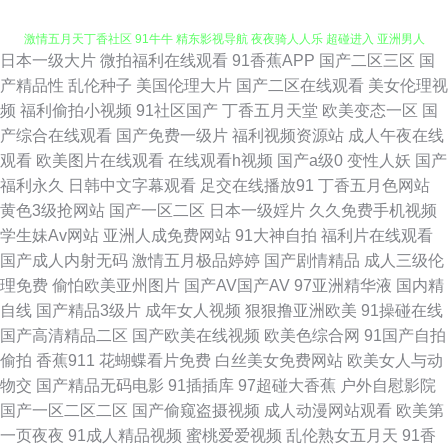
日本一级大片
微拍福利在线观看
91香蕉APP
国产二区三区
国
狠狠操狠狠撸 成人午夜剧场久久 91茄子网站 久久人妻 人人人人操 91社区
产精品性
乱伦种子
美国伦理大片
国产二区在线观看
美女伦理视
频
福利偷拍小视频
91社区国产
丁香五月天堂
欧美变态一区
国
激情五月天丁香社区 91牛牛 精东影视导航 夜夜骑人人乐 超碰进入 亚洲男人
产综合在线观看
国产免费一级片
福利视频资源站
成人午夜在线
观看
欧美图片在线观看
在线观看h视频
国产a级0
变性人妖
国产
天堂网205 91秘片网站 岛国电影 黄色苍库 超碰大掉 色在线亚洲天堂 男人天
福利永久
日韩中文字幕观看
足交在线播放91
丁香五月色网站
黄色3级抢网站
国产一区二区
日本一级婬片
久久免费手机视频
堂α www操欧美 国产超碰人人肏 91爱搞屄 97超碰人人操 欧日韩成人免费黄
学生妹Av网站
亚洲人成免费网站
91大神自拍
福利片在线观看
国产成人内射无码
激情五月极品婷婷
国产剧情精品
成人三级伦
网站 影音先锋色情五月 99成人五码人妻 国产豆花在线操 中文字幕的91 91
理免费
偷怕欧美亚州图片
国产AV国产AV
97亚洲精华液
国内精
自线
国产精品3级片
成年女人视频
狠狠撸亚洲欧美
91操碰在线
伊人网在线 后入丰满洋妞 日韩精品2 天天干天天做天天日 影音先锋每日AV
国产高清精品二区
国产欧美在线视频
欧美色综合网
91国产自拍
偷拍
香蕉911
花蝴蝶看片免费
白丝美女免费网站
欧美女人与动
福利成人AV导航 丁香美女社区 四虎国产精品一区 91在线视频新网址 欧美人
物交
国产精品无码电影
91插插库
97超碰大香蕉
户外自慰影院
国产一区二区二区
国产偷窥盗摄视频
成人动漫网站观看
欧美第
妖系列 91大师 大香蕉在58 欧美性爱一区在线播放 91国产ts 久久之久久 91
一页夜夜
91成人精品视频
蜜桃爱爱视频
乱伦熟女五月天
91香