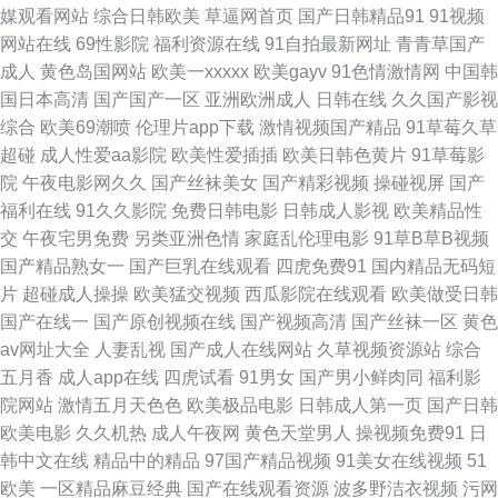
媒观看网站
综合日韩欧美
草逼网首页
国产日韩精品91
91视频
产欧美亚洲国产 91次园 成人刺激91 日本啊V网 97伦理影院 伦理深喉 自拍h
网站在线
69性影院
福利资源在线
91自拍最新网址
青青草国产
成人
黄色岛国网站
欧美一xxxxx
欧美gayv
91色情激情网
中国韩
网 超碰91操人人 欧美一区二区操逼视频 91网站黄页 久草欧美人妻精品 香蕉
国日本高清
国产国产一区
亚洲欧洲成人
日韩在线
久久国产影视
综合
欧美69潮喷
伦理片app下载
激情视频国产精品
91草莓久草
网伊 91探花内射 黑料51第一页 www午夜com 欧美在线看 91干逼免费 国产
超碰
成人性爱aa影院
欧美性爱插插
欧美日韩色黄片
91草莓影
院
午夜电影网久久
国产丝袜美女
国产精彩视频
操碰视屏
国产
福利AV在线播放 51麻豆精品 大香蕉导 欧美性爱一区 欧美日本三级伦理日本
福利在线
91久久影院
免费日韩电影
日韩成人影视
欧美精品性
交
午夜宅男免费
另类亚洲色情
家庭乱伦理电影
91草B草B视频
五月天AV原创 蜜桃社一区二区 91韩国伊人五码 91秘片网站 狠狠日综合网
国产精品熟女一
国产巨乳在线观看
四虎免费91
国内精品无码短
片
超碰成人操操
欧美猛交视频
西瓜影院在线观看
欧美做受日韩
91传媒免费入口 大香蕉伊人色色 日韩激情网址 91国产高清视频 久久肏屄视
国产在线一
国产原创视频在线
国产视频高清
国产丝袜一区
黄色
av网址大全
人妻乱视
国产成人在线网站
久草视频资源站
综合
频收看 在线播放成人a AV网站 欧美日韩成人一区 91传媒免费看 国产精品久
五月香
成人app在线
四虎试看
91男女
国产男小鲜肉同
福利影
院网站
激情五月天色色
欧美极品电影
日韩成人第一页
国产日韩
久亚 亚洲精品无码一区二 97啪啪 蜜桃成人无码精品 91黄色链接 九一热re
欧美电影
久久机热
成人午夜网
黄色天堂男人
操视频免费91
日
韩中文在线
精品中的精品
97国产精品视频
91美女在线视频
51
在线加勒比av www狠狠草 日韩久久经典 91中文足交 日日夜夜肏妹子 亚洲
欧美
一区精品麻豆经典
国产在线观看资源
波多野洁衣视频
污网