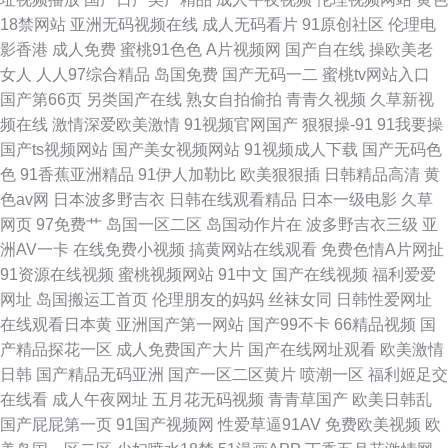
18禁网站
亚洲无码视频在线
成人无码看片
91原创社区
伦理电
影香港
成人免费
蜜桃91色色
A片视频网
国产自在线
操欧美老
女人
人人97综合精品
岛国免费
国产无码一二
蜜桃tv网站入口
国产第66页
另类国产在线
熟女自拍偷拍
青青久视频
久草新视
频在线
激情深爱欧美激情
91视频官网国产
狠狠操-91
91我要操
国产ts视频网站
国产美女视频网站
91视频成人下载
国产无码色
色
91香蕉亚洲精品
91伊人加勒比
欧美狠狠插
日韩精品高清
黄
色av网
日本波多野吉衣
日韩在线观看精品
日本一级电影
久草
网页
97免费艹
岛国一区二区
岛国动作片在
波多野吉衣三级
亚
洲AV一卡
在线免费小视频
搞黄网站在线观看
免费色情A片网扯
91资源在线视频
蜜桃视频网站
91中文
国产在线视频
福利爱爱
网址
岛国搬运工首页
伦理朋友的妈妈
丝袜女同
日韩性爱网址
在线观看日本黄
亚洲国产第一网站
国产99不卡
66精品视频
国
产精品探花一区
成人免费国产大片
国产在线网址观看
欧美激情
日韩
国产精品无码亚洲
国产一区二区黄片
喷潮一区
福利姬足交
在线看
成人午夜网址
五月花无码视频
青青草国产
欧美日韩乱
国产屁屁第一页
91国产视频网
性爱草逼91AV
免费欧美视频
欧