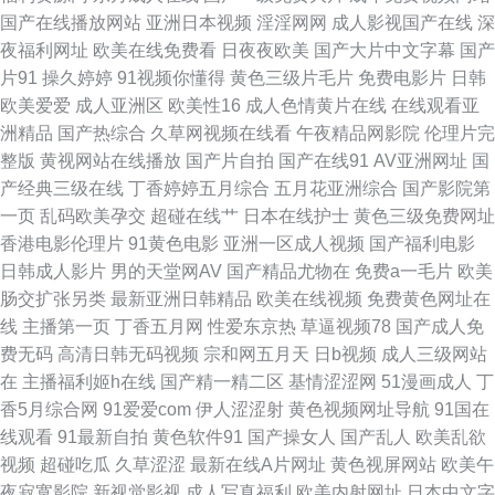
国产在线播放网站
亚洲日本视频
淫淫网网
成人影视国产在线
深
情 亚洲色呦呦 久久嫩草精品性视频 91啪啪啪免费网址 久久熟女国产精品 91
夜福利网址
欧美在线免费看
日夜夜欧美
国产大片中文字幕
国产
片91
操久婷婷
91视频你懂得
黄色三级片毛片
免费电影片
日韩
视频逼网站 青娱乐自拍 91少妇黑丝 麻豆精品视频专区 91黄色官网入口 日韩
欧美爱爱
成人亚洲区
欧美性16
成人色情黄片在线
在线观看亚
洲精品
国产热综合
久草网视频在线看
午夜精品网影院
伦理片完
成人一卡 操熟女视频 亚洲91福利 五月天狠狠干 91大神图片 久久五月天 91
整版
黄视网站在线播放
国产片自拍
国产在线91
AV亚洲网址
国
产经典三级在线
丁香婷婷五月综合
五月花亚洲综合
国产影院第
次元西瓜 黄色性爱理论在线观看 蜜臀导航色 91挑色网站观看 一本道大香蕉
一页
乱码欧美孕交
超碰在线艹
日本在线护士
黄色三级免费网址
香港电影伦理片
91黄色电影
亚洲一区成人视频
国产福利电影
伊人5 青青草热 91熟妇视频 日韩丝袜OL 91破解版片 国产性爱在线不卡影院
日韩成人影片
男的天堂网AV
国产精品尤物在
免费a一毛片
欧美
肠交扩张另类
最新亚洲日韩精品
欧美在线视频
免费黄色网址在
91原创大神 日韩性爱全网址 成人福利午夜无码 五月桃花网一道本 www国产
线
主播第一页
丁香五月网
性爱东京热
草逼视频78
国产成人免
费无码
高清日韩无码视频
宗和网五月天
日b视频
成人三级网站
精品久久 五月婷婷基地 91视频登陆 av福利入口 欧美性交91在线观看 男人
在
主播福利姬h在线
国产精一精二区
基情涩涩网
51漫画成人
丁
香5月综合网
91爱爱com
伊人涩涩射
黄色视频网址导航
91国在
天堂狠狠 精品福利在线导航 91蜜桃网在线观看 色片APP 久热久热 91黃金網
线观看
91最新自拍
黄色软件91
国产操女人
国产乱人
欧美乱欲
视频
超碰吃瓜
久草涩涩
最新在线A片网址
黄色视屏网站
欧美午
站 欧美日韩中文字幕 91视频足交 欧美日韩一区二区无码 91艳情 五月天丁香
夜寂寞影院
新视觉影视
成人写真福利
欧美内射网址
日本中文字