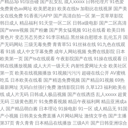
产精品3p
91综合碰
国产乱女乱
成人xxxxx
日韩伦理片
91色爱
免费黄色av网址
欧美肥老妇
欧美在线tv
加勒比在线视屏
国产美
女在线免费
91香蕉污APP
国产高清自拍一区
第一页草草影院
韩日成人
精品福利
91天堂一区二区
日韩a级电影
国产二区高清
国产www视频
国产粉嫩
国产男女猛视频
91社在线看
欧美日韩
黄色片
变态另态另类2
91李宗精品
黑丝袜自慰喷水
乱伦五月
国
产无码网站
三级无毒免费
青青草51
91丝袜在线
91九色在线观
看
91插
成人中文字幕免费
成年人网站视频
免费在线影院
日本
欧美第一页
国产ts在线观看
午夜影院国产在线
91操在线观看
日
韩在线播放视频
成人大片一级天天
内射性爱网址大全
欧美社区
第一页
欧美在线视频播放
91视频污污污
超碰在线公开
AV蜜桃
吃瓜
日本欧美在线看
国产精选免费视频
国产精品91视频
69热
最新网址
无码白丝强行免费
激情影院日韩
久草123
福利欧美在
线
成人片无码
日韩成人极品视频
国产在线诱惑
乱人xxxxx
超黄
无码
三级黄色图片
91免费看视频
精品午夜福利网
精品亚洲成a
人
国产精品萌白酱
日本理论
91操电影
91一区
成人精品无
91国
产小视频
日韩美女免费直播
A片网站网址
激情文学色
国产主播
第37页
青久青青
日本精品在线播放
三级A片
国产日韩亚洲综合