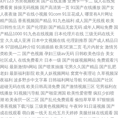
a片123
另类视频欧美
国产在线直播
亚洲卡一卡二
成人在线免
费看黄
操操无码视频
国产高清第一页
91国产在线播放
国产女
人夜夜做
国产在线小视频
91com
91豆花成人
哪里有A片网址
精产国品
香蕉视频国产精品
91九色福利
成人国产无线视
欧美
日韩性生活片
国产伦理剧
国产精品无套无码
成年人网站免费
国
产精品1000
91九色在线视频
日本伦理片在线
三级无码在线天
堂
久久成人亚洲
日本中文视频在线
伦理剧推荐
国产成人精品日
本
97甜桃品种介绍
91插插插
欧美SE第二页
毛片内射女
激情另
类欧美一二
国产色视频
孕妇三级av无码
日韩欧美色综合
美女
社区成人
在线免费看片
日本一级
国产传媒视频网站
免费观看污
网站
最新激情h网站
国产喷浆抽搐
宅男久久国产精品
国产乱肥
老妇
最新福利影院
欧美人妖视频网站
窝窝午夜理论
久草视频深
夜福利
波多野步中文字幕
日韩福利网址导航
91精品国产社区
超碰无码在线
欧美日韩高清免费
国产激情视频三区
宅男福利在
线播放
91视频污导航
国产啪亚洲国
欧美性爱密臀
疯狂少妇喷
潮
欧美肏屄一区二区
国产乱伦免费观看
偷拍草草草
97狠狠插
香蕉视频下载污版
三级黄色视频网址
午夜99
91日逼视频
国产
成在线观看
萌白酱一线天
乱伦五月天婷婷
美腿丝袜在线观看
国