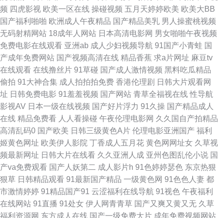
频
四虎影视
欧美一区在线
操碰视频
五月天婷婷欧美
欧美大BB
资源Va 超碰操人人 91黑丝黑料在线观看 久热这里都是精品19 91国产资源
国产福利啪啪
欧洲成人午夜精品
国产精品美乳
男人操蜜桃视频
无码射精网站
18成年人网站
日本高清电影网
男女啪啪午夜视频
精品久久一 99秦先生在线视频 不卡AV福利 国产午夜精品探花寻花 第一福利
免费电影在线观看
亚洲ab
成人少妇视频导航
91国产小青蛙
国
产成年免费网站
国产视频高清在线
精品香蕉
求a片网址
麻豆tv
视频91 欧美亚洲成人网站在线 91麻豆久久 成人福利导航大全 黑料视频 五月
在线观看
在线撸丝片
91草碰
国产成人激情视频
黑料吃瓜精品
偷拍
91大神合集
成人拍拍拍免费
香港伦理剧
日韩大片观看网
天AV原创 91sehuatang 操碰在线视频95av 精品亚洲无码一区二区 91精品
址
日韩免费电影
91羞羞视频
国产网站
青草全福视在线
性导航
影视AV
日本一级在线视频
国产好片浮力
91久操
国产精品成人
高跟玉足 国产精品久久17 日韩综合 91九色导航大全 久草九九 婷婷午夜精品
在线
精品免费看
人人看操碰
午夜伦理电影网
久久国自产拍精品
高清乱码0
国产欧美
日韩三级黄色A片
伦理电影亚洲国产
福利
久久一区 91磁力 久久九九一区国产 91看片婬黄大片在看 日韩伦理在线视频
姬黄色网址
欧美伊人影院
丁香成人五月花
黄色网网址女
久草视
频最新网址
日韩大片在线看
久久亚洲人成
亚州色图乱伦小说
国
大香蕉狼人窝 午夜AV福利在线导航 国产豆花在线操 午夜福利院281 国产av
产va免费观看
国产人妖第二
成人影片h
91色婷婷瑟色
东京热狠
狠草
日韩精品观看
91最新国产精品
一级黄色网
91色色人妻
都
网页 亚洲欧洲别类日本 丝瓜女同视频下载旧 欧美日韩国产a视频 91青草草
市激情婷婷
91精品国产91
云涩福利在线导航
91视色
午夜福利
在线网站
91直播
91处女
伊人网青青草
国产又爽又黄又无
久草
狼友亚洲福利 91传媒在线观看视频 韩国表妹自拍 91大香焦Cn 国产在线色
福利资源网
东方成人在线
国产一级免费大片
成年免费视频网站