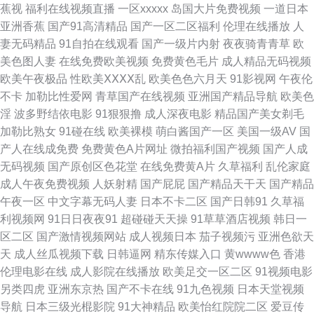
蕉视
福利在线视频直播
一区xxxxx
岛国大片免费视频
一道日本
中文网在线播放 91黑料网址入口 久久6热 亚洲无码东方AV 影音先锋日干夜
亚洲香蕉
国产91高清精品
国产一区二区福利
伦理在线播放
人
妻无码精品
91自拍在线观看
国产一级片内射
夜夜骑青青草
欧
干資源 黄色人人人妻 色色污污视频 亚洲av黑丝网址 91色色综合网 91尤物
美色图人妻
在线免费欧美视频
免费黄色毛片
成人精品无码视频
欧美午夜极品
性欧美ⅩⅩⅩⅩ乱
欧美色色六月天
91影视网
午夜伦
视频网址在线 国产香蕉视频 91青椒草莓蜜桃 蜜桃在线成人视频 欧美精品瑟
不卡
加勒比性爱网
青草国产在线视频
亚洲国产精品导航
欧美色
淫
波多野结依电影
91狠狠撸
成人深夜电影
精品国产美女剃毛
瑟 91蝌蚪人妻九色 人人操免费手机观看 91超碰在线免费 91国产视频在线播
加勒比熟女
91碰在线
欧美裸模
萌白酱国产一区
美国一级AV
国
产人在线成免费
免费黄色A片网址
微拍福利国产视频
国产人成
放 阿v网站 国内性爱肏屄视频 91福利社免费视频 超碰91免费在线 狠狠爽爽
无码视频
国产原创区色花堂
在线免费黄A片
久草福利
乱伦家庭
成人午夜免费视频
人妖射精
国产屁屁
国产精品天干天
国产精品
综合网 国模吧20p 97午夜视频在线观看 欧美高清视频123 91大神电影在线
午夜一区
中文字幕无码人妻
日本不卡二区
国产日韩91
久草福
利视频网
91日日夜夜91
超碰碰天天操
91草草酒店视频
韩日一
观看 国产99操逼 少妇14p 91视频福利导航 国产精品一区二区陕西 日韩无码
区二区
国产激情视频网站
成人视频日本
茄子视频污
亚洲色欲天
天
成人丝瓜视频下载
日韩逼网
精东传媒入口
黄wwww色
香港
第6页 91婬黄看片 久久欧美涩涩 影音先锋制服诱惑电影 成人在线超碰91 婷
伦理电影在线
成人影院在线播放
欧美足交一区二区
91视频电影
另类四虎
亚洲东京热
国产不卡在线
91九色视频
日本天堂视频
婷六月se 91足交 久久国产V 91网站秘密入口 人妻社区 97色伦电影 欧美国
导航
日本三级光棍影院
91大神精品
欧美怡红院院二区
爱豆传