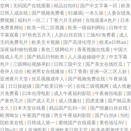
堂网
|
无码国产在线观看
|
精品自拍91
|
国产中文字幕一区
|
欧美
日韩人成在线
|
国产视频免费看
|
91爆插
|
一本久操
|
人妻在线免
费视频
|
福利片一区二
|
丁香六月天婷婷
|
在线观看A色片
|
日本
免费黄网站
|
欧美一区二区视频
|
欧美一级福利网站
|
日韩中文
字幕观看
|
97色色五月天
|
人妖白丝在线
|
三级AV免费看
|
成人
无码免费毛片
|
欧美无卡视频
|
国产高清伦理片
|
欧美a日韩aa
|
深夜福利偷拍视频
|
黄色三级网站片
|
香蕉视频在线看
|
中国大
陆成人毛片
|
国产精品日韩欧美
|
人人澡超碰碰中文
|
中文字幕
色片
|
三级网站视频孕妇
|
日韩三级中文
|
国产美女在线吃瓜
|
丁
香伊人综合
|
欧洲男女在线播放
|
91丁香香
|
亚洲一区二区人妖
|
亚洲黄片天堂
|
丝瓜视频成年人
|
国产视频免费在线
|
午夜操逼
逼
|
日日操超碰
|
国产欧美日韩一区
|
在线三级视频网
|
成人情趣
片免费看
|
曰本伦理电影
|
成人午夜福利影院
|
午夜偷拍电影
|
国
产黄色毛片
|
国产成人毛片
|
成人情趣社
|
四虎直播
|
国产精品美
女久
|
日本天堂在线看
|
精品国产乱码一区
|
国产情趣白丝在线
|
欧洲呦女
|
午夜国产传媒
|
男女午夜福利影院
|
国产白丝jk
|
怡红
院欧美在线
|
日韩成人第一
|
蜜桃国产在线观看
|
黄色地址AV
|
日韩v片
|
成人亚洲电影
|
亚洲欧美日韩天堂
|
欧美色图激情文学
|