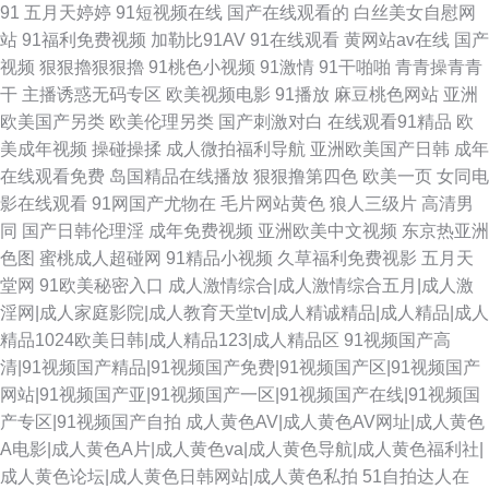
91
五月天婷婷
91短视频在线
国产在线观看的
白丝美女自慰网
站
91福利免费视频
加勒比91AV
91在线观看
黄网站av在线
国产
视频
狠狠擼狠狠擼
91桃色小视频
91激情
91干啪啪
青青操青青
干
主播诱惑无码专区
欧美视频电影
91播放
麻豆桃色网站
亚洲
欧美国产另类
欧美伦理另类
国产刺激对白
在线观看91精品
欧
美成年视频
操碰操揉
成人微拍福利导航
亚洲欧美国产日韩
成年
在线观看免费
岛国精品在线播放
狠狠撸第四色
欧美一页
女同电
影在线观看
91网国产尤物在
毛片网站黄色
狼人三级片
高清男
同
国产日韩伦理淫
成年免费视频
亚洲欧美中文视频
东京热亚洲
色图
蜜桃成人超碰网
91精品小视频
久草福利免费视影
五月天
堂网
91欧美秘密入口
成人激情综合|成人激情综合五月|成人激
淫网|成人家庭影院|成人教育天堂tv|成人精诚精品|成人精品|成人
精品1024欧美日韩|成人精品123|成人精品区
91视频国产高
清|91视频国产精品|91视频国产免费|91视频国产区|91视频国产
网站|91视频国产亚|91视频国产一区|91视频国产在线|91视频国
产专区|91视频国产自拍
成人黄色AV|成人黄色AV网址|成人黄色
A电影|成人黄色A片|成人黄色va|成人黄色导航|成人黄色福利社|
成人黄色论坛|成人黄色日韩网站|成人黄色私拍
51自拍达人在