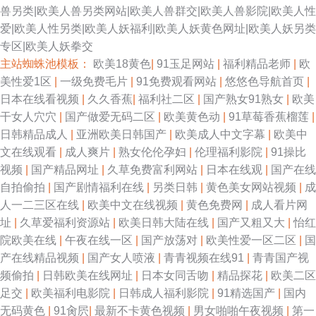
兽另类|欧美人兽另类网站|欧美人兽群交|欧美人兽影院|欧美人性
爱|欧美人性另类|欧美人妖福利|欧美人妖黄色网址|欧美人妖另类
专区|欧美人妖拳交
主站蜘蛛池模板：
欧美18黄色
|
91玉足网站
|
福利精品老师
|
欧
美性爱1区
|
一级免费毛片
|
91免费观看网站
|
悠悠色导航首页
|
日本在线看视频
|
久久香蕉
|
福利社二区
|
国产熟女91熟女
|
欧美
干女人穴穴
|
国产做爱无码二区
|
欧美黄色动
|
91草莓香蕉榴莲
|
日韩精品成人
|
亚洲欧美日韩国产
|
欧美成人中文字幕
|
欧美中
文在线观看
|
成人爽片
|
熟女伦伦孕妇
|
伦理福利影院
|
91操比
视频
|
国产精品网址
|
久草免费富利网站
|
日本在线观
|
国产在线
自拍偷拍
|
国产剧情福利在线
|
另类日韩
|
黄色美女网站视频
|
成
人一二三区在线
|
欧美中文在线视频
|
黄色免费网
|
成人看片网
址
|
久草爱福利资源站
|
欧美日韩大陆在线
|
国产又粗又大
|
怡红
院欧美在线
|
午夜在线一区
|
国产放荡对
|
欧美性爱一区二区
|
国
产在线精品视频
|
国产女人喷液
|
青青视频在线91
|
青青国产视
频偷拍
|
日韩欧美在线网址
|
日本女同舌吻
|
精品探花
|
欧美二区
足交
|
欧美福利电影院
|
日韩成人福利影院
|
91精选国产
|
国内
无码黄色
|
91肏屄
|
最新不卡黄色视频
|
男女啪啪午夜视频
|
第一